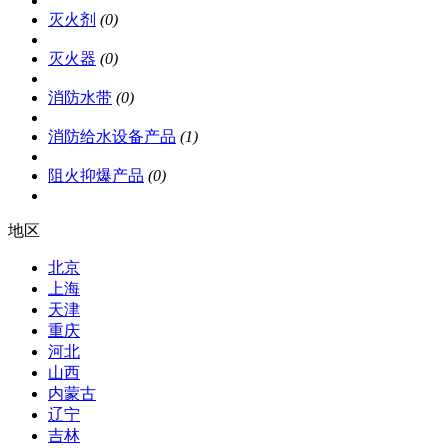
灭火剂
(0)
灭火器
(0)
消防水带
(0)
消防给水设备产品
(1)
阻火抑爆产品
(0)
地区
北京
上海
天津
重庆
河北
山西
内蒙古
辽宁
吉林