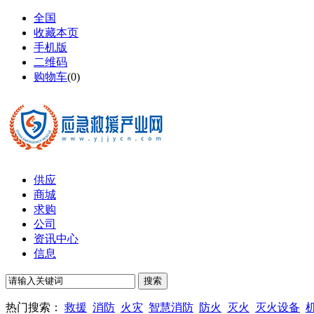
全国
收藏本页
手机版
二维码
购物车
(
0
)
供应
商城
求购
公司
资讯中心
信息
热门搜索：
救援
消防
火灾
智慧消防
防火
灭火
灭火设备