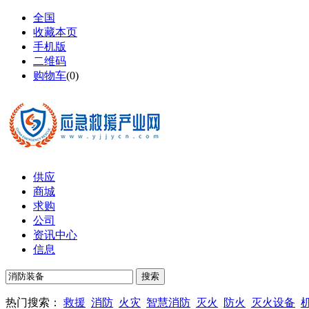
全国
收藏本页
手机版
二维码
购物车
(
0
)
供应
商城
求购
公司
资讯中心
信息
热门搜索：
救援
消防
火灾
智慧消防
灭火
防火
灭火设备