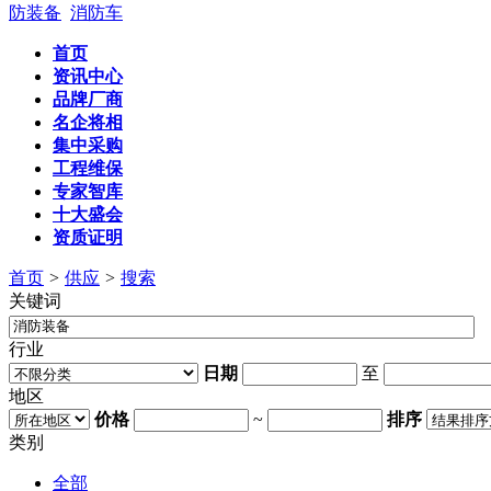
防装备
消防车
首页
资讯中心
品牌厂商
名企将相
集中采购
工程维保
专家智库
十大盛会
资质证明
首页
>
供应
>
搜索
关键词
行业
日期
至
地区
价格
~
排序
类别
全部