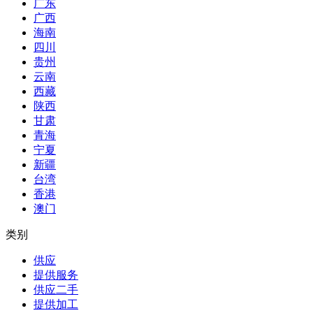
广东
广西
海南
四川
贵州
云南
西藏
陕西
甘肃
青海
宁夏
新疆
台湾
香港
澳门
类别
供应
提供服务
供应二手
提供加工