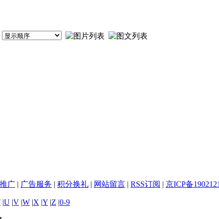
推广
|
广告服务
|
积分换礼
|
网站留言
|
RSS订阅
|
京ICP备190212
T
|
U
|
V
|
W
|
X
|
Y
|
Z
|
0-9