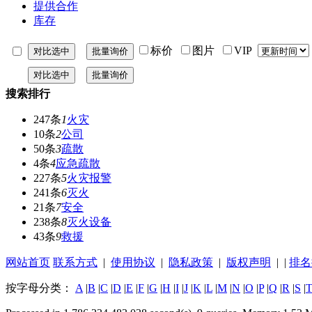
提供合作
库存
标价
图片
VIP
搜索排行
247条
1
火灾
10条
2
公司
50条
3
疏散
4条
4
应急疏散
227条
5
火灾报警
241条
6
灭火
21条
7
安全
238条
8
灭火设备
43条
9
救援
网站首页
联系方式
|
使用协议
|
隐私政策
|
版权声明
| |
排名
按字母分类：
A
|
B
|
C
|
D
|
E
|
F
|
G
|
H
|
I
|
J
|
K
|
L
|
M
|
N
|
O
|
P
|
Q
|
R
|
S
|