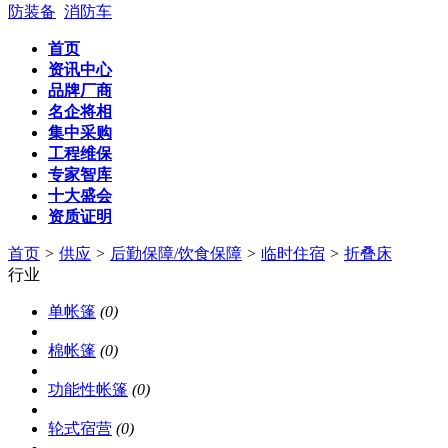
防装备
消防车
首页
资讯中心
品牌厂商
名企将相
集中采购
工程维保
专家智库
十大盛会
资质证明
首页
>
供应
>
后勤保障/饮食保障
>
临时住宿
>
折叠床
行业
单帐篷
(0)
棉帐篷
(0)
功能性帐篷
(0)
轮式宿营
(0)