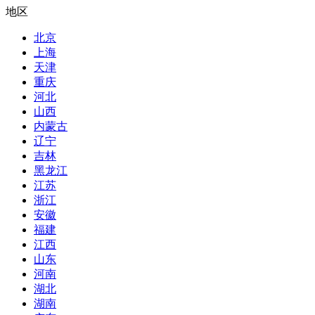
地区
北京
上海
天津
重庆
河北
山西
内蒙古
辽宁
吉林
黑龙江
江苏
浙江
安徽
福建
江西
山东
河南
湖北
湖南