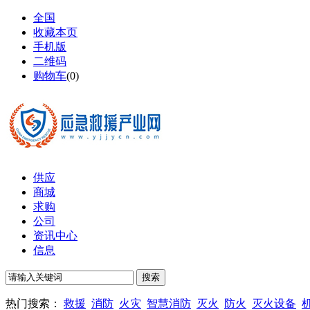
全国
收藏本页
手机版
二维码
购物车
(
0
)
供应
商城
求购
公司
资讯中心
信息
热门搜索：
救援
消防
火灾
智慧消防
灭火
防火
灭火设备