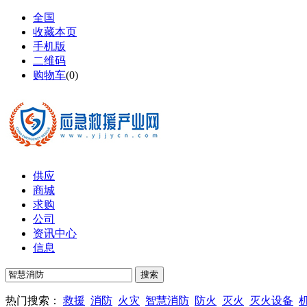
全国
收藏本页
手机版
二维码
购物车
(
0
)
供应
商城
求购
公司
资讯中心
信息
热门搜索：
救援
消防
火灾
智慧消防
防火
灭火
灭火设备