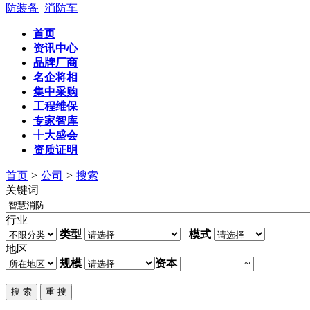
防装备
消防车
首页
资讯中心
品牌厂商
名企将相
集中采购
工程维保
专家智库
十大盛会
资质证明
首页
>
公司
>
搜索
关键词
行业
类型
模式
地区
规模
资本
~