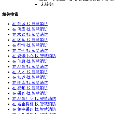
[未核实]
相关搜索
在
商城
找 智慧消防
在
供应
找 智慧消防
在
求购
找 智慧消防
在
团购
找 智慧消防
在
行情
找 智慧消防
在
展会
找 智慧消防
在
资讯中心
找 智慧消防
在
信息
找 智慧消防
在
品牌
找 智慧消防
在
人才
找 智慧消防
在
知道
找 智慧消防
在
图库
找 智慧消防
在
视频
找 智慧消防
在
采购
找 智慧消防
在
品牌厂商
找 智慧消防
在
名企将相
找 智慧消防
在
集中采购
找 智慧消防